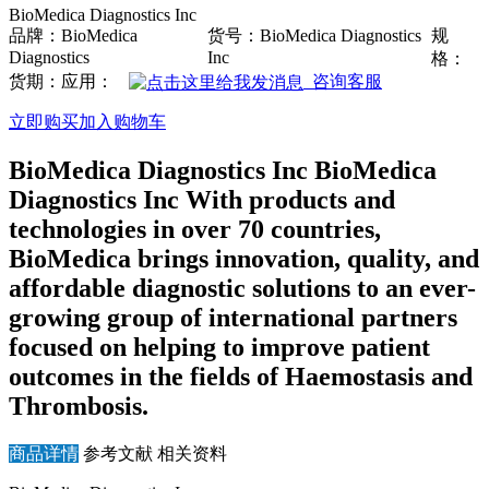
BioMedica Diagnostics Inc
品牌：BioMedica
货号：BioMedica Diagnostics
规
Diagnostics
Inc
格：
货期：
应用：
咨询客服
立即购买
加入购物车
BioMedica Diagnostics Inc BioMedica
Diagnostics Inc With products and
technologies in over 70 countries,
BioMedica brings innovation, quality, and
affordable diagnostic solutions to an ever-
growing group of international partners
focused on helping to improve patient
outcomes in the fields of Haemostasis and
Thrombosis.
商品详情
参考文献
相关资料