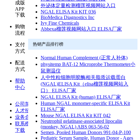
成版
外泌体定量检测榴莲视频网站入口
APP
NGAL ELISA Kit KIT 036
下载
BioMedica Diagnostics Inc
Ivy Fine Chemicals
购物
Abbexa榴莲视频网站入口 ELISA厂家
流程
支付
热销产品排行榜
方式
Normal Human Complement (正常人补体)
配送
physitemp BAT-12 Microprobe Thermometer小
方式
鼠测温仪
人中性粒细胞明胶酶相关脂质运载蛋白
帮助
(NGAL)ELISA Kit（elisa榴莲视频网站入
中心
口） ELISA厂家
NGAL ELISA Kit (human) ELISA厂家
Human NGAL monomer-specific ELISA Kit
公司简介
ELISA厂家
人才招聘
Mouse NGAL ELISA Kit KIT 042
业务合作
Neutrophil gelatinase-associated lipocalin
联系榴莲视频成版APP
(monkey, NGAL) ABS 063-56-02
下载
Semen, Pooled Human Donors 991-04-P-100
Pediatric Serum Sample, Human Donor - Ages