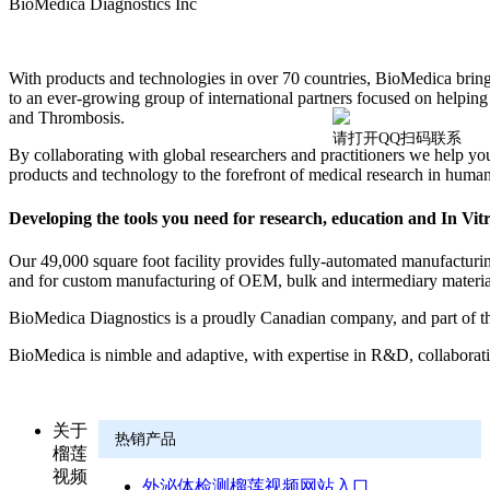
BioMedica Diagnostics Inc
With products and technologies in over 70 countries, BioMedica brings
to an ever-growing group of international partners focused on helping
and Thrombosis.
请打开QQ扫码联系
By collaborating with global researchers and practitioners we help you
products and technology to the forefront of medical research in human
Developing the tools you need for research, education and In Vitr
Our 49,000 square foot facility provides fully-automated manufacturin
and for custom manufacturing of OEM, bulk and intermediary material
BioMedica Diagnostics is a proudly Canadian company, and part of th
BioMedica is nimble and adaptive, with expertise in R&D, collaborat
关于
热销产品
榴莲
视频
外泌体检测榴莲视频网站入口